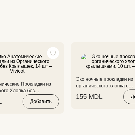
Эко ночные прокладки из
мические Прокладки из
органического хлопка с
кого Хлопка без
крылышками, 10 шт. – Vivi
155
MDL
Д
14 шт – Vivicot
L
Добавить