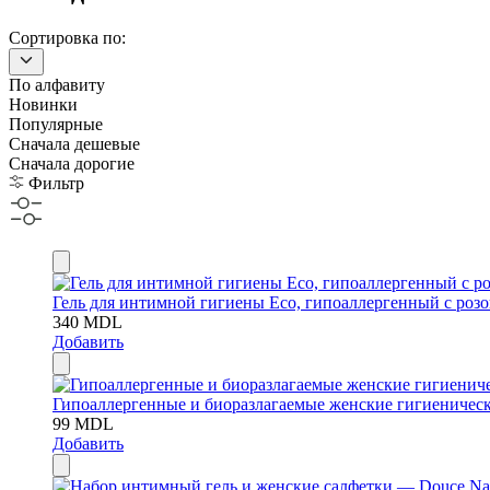
Сортировка по:
По алфавиту
Новинки
Популярные
Сначала дешевые
Сначала дорогие
Фильтр
Гель для интимной гигиены Eco, гипоаллергенный с розов
340
MDL
Добавить
Гипоаллергенные и биоразлагаемые женские гигиенически
99
MDL
Добавить