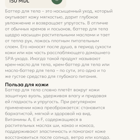
150
MDL
Баттер для тела – это насыщенный уход, который
окутывает кожу мягкостью, дарит глубокое
увлажнение и возвращает упругость. В отличие
от обычных кремов и лосьонов, баттер для тела
щедро насыщен растительными маслами и тает
от тепла рук, ложась плотным питательным
слоем. Его наносят после душа, в период сухости
кожи или как часть расслабляющего домашнего
SPA-ухода. Иногда такой продукт называют
крем-масло для тела, крем-баттер для тела или
масло-баттер для тела – по сути, это одно и то
же густое средство для глубокого питания.
Польза для кожи
Баттер для тела словно плетёт вокруг кожи
защитную вуаль, удерживая влагу и придавая
ей гладкость и упругость. При регулярном
применении кожа преображается: становится
бархатистой, мягкой и здоровой на вид.
Витамины A, E и F, содержащиеся в
растительных маслах ши, какао и кокоса,
поддерживают эластичность и помогают коже
восстановиться после солнца, ветра или холода.