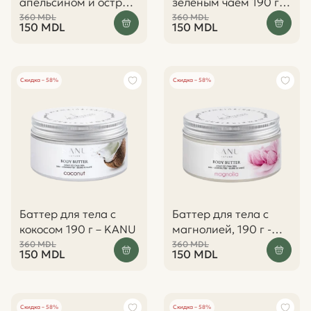
апельсином и острым
зелёным чаем 190 г –
перцем, 190 г – KANU
KANU
360
MDL
360
MDL
150
MDL
150
MDL
Скидка – 58%
Скидка – 58%
Баттер для тела с
Баттер для тела с
кокосом 190 г – KANU
магнолией, 190 г -
KANU
360
MDL
360
MDL
150
MDL
150
MDL
Скидка – 58%
Скидка – 58%