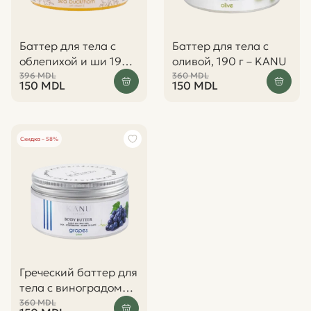
Баттер для тела с
Баттер для тела с
облепихой и ши 190 г
оливой, 190 г – KANU
– KANU
396
MDL
360
MDL
150
MDL
150
MDL
Скидка – 58%
Греческий баттер для
тела с виноградом
190 г – KANU
360
MDL