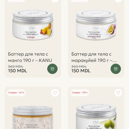
Баттер для тела с
Баттер для тела с
манго 190 г – KANU
маракуйей 190 г –
KANU
360
MDL
360
MDL
150
MDL
150
MDL
Скидка – 62%
Скидка – 58%