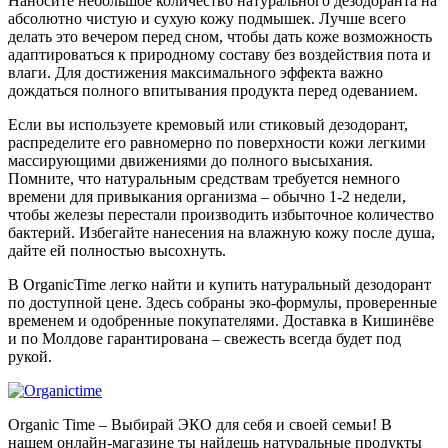
Наносите небольшое количество натурального дезодоранта на
абсолютно чистую и сухую кожу подмышек. Лучше всего
делать это вечером перед сном, чтобы дать коже возможность
адаптироваться к природному составу без воздействия пота и
влаги. Для достижения максимального эффекта важно
дождаться полного впитывания продукта перед одеванием.
Если вы используете кремовый или стиковый дезодорант,
распределите его равномерно по поверхности кожи легкими
массирующими движениями до полного высыхания.
Помните, что натуральным средствам требуется немного
времени для привыкания организма – обычно 1-2 недели,
чтобы железы перестали производить избыточное количество
бактерий. Избегайте нанесения на влажную кожу после душа,
дайте ей полностью высохнуть.
В OrganicTime легко найти и купить натуральный дезодорант
по доступной цене. Здесь собраны эко-формулы, проверенные
временем и одобренные покупателями. Доставка в Кишинёве
и по Молдове гарантирована – свежесть всегда будет под
рукой.
Organic Time – Выбирай ЭКО для себя и своей семьи! В
нашем онлайн-магазине ты найдешь натуральные продукты