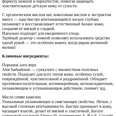
формулу нежной и бархатистой, помогая защищать
чувствительную детскую кожу от сухости.
С органическим маслом ши, кокосовым маслом и экстрактом
манго — наш быстро впитывающийся лосьон глубоко
увлажняет и восстанавливает естественный баланс кожи,
сохраняя её мягкой и гладкой.
Идеально подходит для ежедневного ухода.
Удобный дозатор с помпой позволяет использовать средство
одной рукой — это особенно важно, когда рядом активный
малыш!
Ключевые ингредиенты:
Порошок алоэ вера
Aloe barbadensis — суккулент с множеством полезных
свойств. Подходит для всех типов кожи, особенно сухой,
повреждённой, чувствительной и раздражённой. Обладает
противовоспалительным, антимикробным, антиоксидантным,
увлажняющим и успокаивающим действием, снимает зуд.
Масло семян камелии
Уникальные увлажняющие и смягчающие свойства. Лёгкое, с
высокой степенью впитываемости. Быстро проникает в кожу,
насыщает влагой, делает её мягкой и эластичной. Богато
олеиновой кислотой (Омега-9), витаминами A, B и E. Создаёт