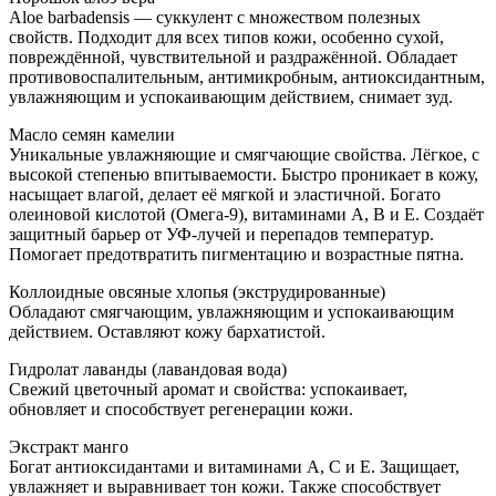
Aloe barbadensis — суккулент с множеством полезных
свойств. Подходит для всех типов кожи, особенно сухой,
повреждённой, чувствительной и раздражённой. Обладает
противовоспалительным, антимикробным, антиоксидантным,
увлажняющим и успокаивающим действием, снимает зуд.
Масло семян камелии
Уникальные увлажняющие и смягчающие свойства. Лёгкое, с
высокой степенью впитываемости. Быстро проникает в кожу,
насыщает влагой, делает её мягкой и эластичной. Богато
олеиновой кислотой (Омега-9), витаминами A, B и E. Создаёт
защитный барьер от УФ-лучей и перепадов температур.
Помогает предотвратить пигментацию и возрастные пятна.
Коллоидные овсяные хлопья (экструдированные)
Обладают смягчающим, увлажняющим и успокаивающим
действием. Оставляют кожу бархатистой.
Гидролат лаванды (лавандовая вода)
Свежий цветочный аромат и свойства: успокаивает,
обновляет и способствует регенерации кожи.
Экстракт манго
Богат антиоксидантами и витаминами A, C и E. Защищает,
увлажняет и выравнивает тон кожи. Также способствует