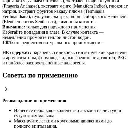
корня алтея (Althaea Officinalis), экстракт плодов клубники
(Fragaria Ananassa), экстракт манго (Mangifera Indica), глюконат
натрия, экстракт фруктов какаду-плюма (Terminalia
Ferdinandiana), пуллулан, экстракт корня сибирского женьшеня
(Eleutherococcus Senticosus), лимонная кислота.
Внимание:
только для наружного применения.
Избегайте попадания в глаза. В случае контакта —
немедленно промойте тёплой чистой водой.
100% ингредиентов натурального происхождения.
НЕ содержит:
парабены, силиконы, синтетические красители
и ароматизаторы, формальдегидные соединения, глютен, PEG
и наиболее распространённые аллергены.
Советы по применению
Рекомендации по применению
Нанесите небольшое количество лосьона на чистую и
сухую кожу малыша.
Массируйте легкими круговыми движениями до
полного впитывания.