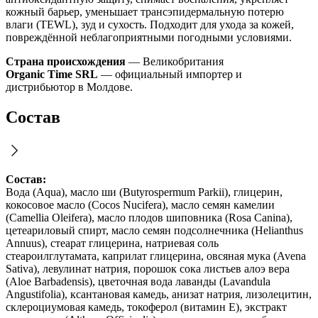
кожный барьер, уменьшает трансэпидермальную потерю
влаги (TEWL), зуд и сухость. Подходит для ухода за кожей,
повреждённой неблагоприятными погодными условиями.
Страна происхождения
— Великобритания
Organic Time SRL
— официальный импортер и
дистрибьютор в Молдове.
Состав
Состав:
Вода (Aqua), масло ши (Butyrospermum Parkii), глицерин,
кокосовое масло (Cocos Nucifera), масло семян камелии
(Camellia Oleifera), масло плодов шиповника (Rosa Canina),
цетеариловый спирт, масло семян подсолнечника (Helianthus
Annuus), стеарат глицерина, натриевая соль
стеароилглутамата, каприлат глицерина, овсяная мука (Avena
Sativa), левулинат натрия, порошок сока листьев алоэ вера
(Aloe Barbadensis), цветочная вода лаванды (Lavandula
Angustifolia), ксантановая камедь, анизат натрия, лизолецитин,
склероциумовая камедь, токоферол (витамин E), экстракт