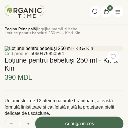
0
Pagina Principală
|
Îngrijire mamă și bebe
|
Loțiune pentru bebeluși 250 ml – Kit & Kin
Cod produs:
5060479850594
Loțiune pentru bebeluși 250 ml - Kit &
Kin
390 MDL
Un amestec de 12 uleiuri naturale hrănitoare, această
formulă liniștitoare și catifelată ajută la protejarea pielii
delicate de uscăciune.
1
Adaugă in coş