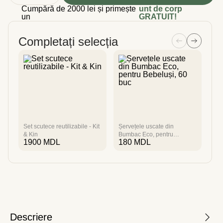
Cumpără de 2000 lei și primește
unt de corp
un
GRATUIT!
Completați selecția
Set scutece reutilizabile - Kit
Șervețele uscate din
Scu
& Kin
Bumbac Eco, pentru
Hip
1900
MDL
180
MDL
2
Bebeluși, 60 buc
Mar
Descriere