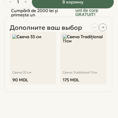
1
В корзину
Cumpără de 2000 lei și
unt de corp
primește un
GRATUIT!
Дополните ваш выбор
Свеча 35 см
Свеча Tradițional 11см
Све
90
MDL
175
MDL
8