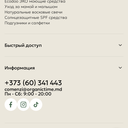
Ecodoo ЭКО моющие средства
Уход за мамой и малышом
Натуральные восковые свечи
Солнцезащитные SPF средства
Подгузники и салфетки
Быстрый доступ
Контакты
Условия оплаты
Условия доставки
Информация
Программа лояльности
О нас
+373 (60) 341 443
О файлах cookie
Условия и положения
comenzi@organictime.md
Политика конфиденциальности
Пн - Cб: 9:00 - 20:00