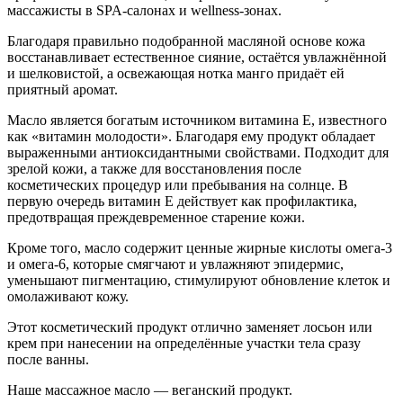
массажисты в SPA-салонах и wellness-зонах.
Благодаря правильно подобранной масляной основе кожа
восстанавливает естественное сияние, остаётся увлажнённой
и шелковистой, а освежающая нотка манго придаёт ей
приятный аромат.
Масло является богатым источником витамина E, известного
как «витамин молодости». Благодаря ему продукт обладает
выраженными антиоксидантными свойствами. Подходит для
зрелой кожи, а также для восстановления после
косметических процедур или пребывания на солнце. В
первую очередь витамин E действует как профилактика,
предотвращая преждевременное старение кожи.
Кроме того, масло содержит ценные жирные кислоты омега-3
и омега-6, которые смягчают и увлажняют эпидермис,
уменьшают пигментацию, стимулируют обновление клеток и
омолаживают кожу.
Этот косметический продукт отлично заменяет лосьон или
крем при нанесении на определённые участки тела сразу
после ванны.
Наше массажное масло — веганский продукт.