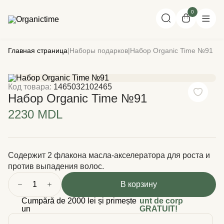
0
Главная страница
|
Наборы подарков
|
Набор Organic Time №91
Код товара:
1465032102465
Набор Organic Time №91
2230 MDL
Содержит 2 флакона масла-акселератора для роста и
против выпадения волос.
1
В корзину
Cumpără de 2000 lei și primește
unt de corp
un
GRATUIT!