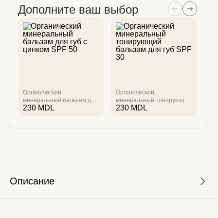
Дополните ваш выбор
Органический
Органический
По
минеральный бальзам для
минеральный тонирующий
35
230
MDL
230
MDL
5
губ с цинком SPF 50
бальзам для губ SPF 30
Описание