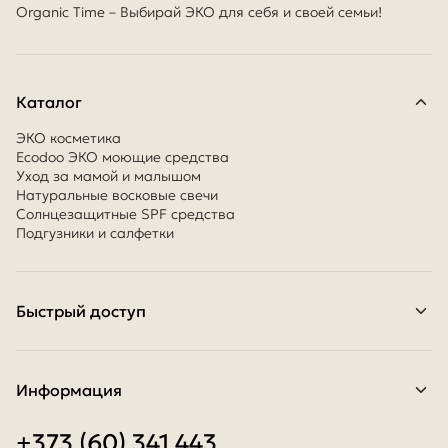
Organic Time – Выбирай ЭКО для себя и своей семьи!
Каталог
ЭКО косметика
Ecodoo ЭКО моющие средства
Уход за мамой и малышом
Натуральные восковые свечи
Солнцезащитные SPF средства
Подгузники и салфетки
Быстрый доступ
Контакты
Условия оплаты
Условия доставки
Информация
Программа лояльности
О нас
+373 (60) 341 443
О файлах cookie