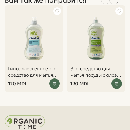
Вам так же понравится
Гипоаллергенное эко-
Эко-средство для
средство для мытья
мытья посуды с алоэ
детских бутылочек и
вера и лавандой, 1 л –
170
MDL
190
MDL
посуды, 500 мл –
Ecodoo
Ecodoo