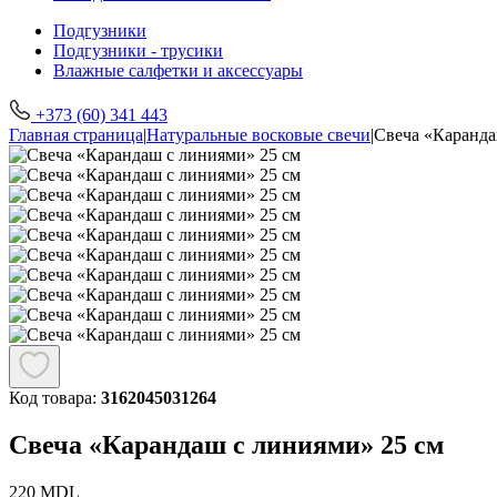
Подгузники
Подгузники - трусики
Влажные салфетки и аксессуары
+373 (60) 341 443
Главная страница
|
Натуральные восковые свечи
|
Свеча «Каранда
Код товара:
3162045031264
Свеча «Карандаш с линиями» 25 см
220
MDL