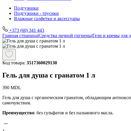
Подгузники
Подгузники - трусики
Влажные салфетки и аксессуары
+373 (60) 341 443
Главная страница
|
Средства личной гигиены
|
Гели и кремы для 
Код товара:
3517360029130
Гель для душа с гранатом 1 л
390
MDL
Гель для душа с органическим гранатом, обладающим антиокс
самочувствия.
Преимущество
: без сульфатов и без пальмового масла.
1