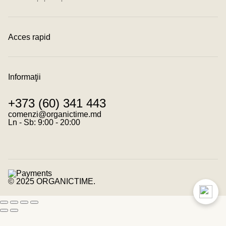
Acces rapid
Contacte
Condiții de achitare
Condiții de livrare
Informaţii
Program de loialitate
Despre noi
+373 (60) 341 443
Despre cookies
Termeni și condiții
comenzi@organictime.md
Politica de confidențialitate
Ln - Sb: 9:00 - 20:00
© 2025 ORGANICTIME.