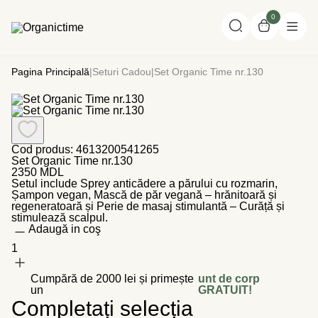
0
Pagina Principală
|
Seturi Cadou
|
Set Organic Time nr.130
Cod produs:
4613200541265
Set Organic Time nr.130
2350
MDL
Setul include Sprey anticădere a părului cu rozmarin,
Șampon vegan, Mască de păr vegană – hrănitoară și
regeneratoară și Perie de masaj stimulantă – Curăță și
stimulează scalpul.
Adaugă in coş
1
Cumpără de 2000 lei și primește
unt de corp
un
GRATUIT!
Completați selecția