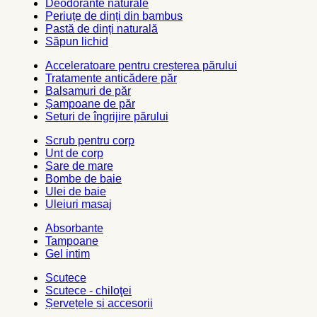
Deodorante naturale
Periuțe de dinți din bambus
Pastă de dinți naturală
Săpun lichid
Acceleratoare pentru creșterea părului
Tratamente anticădere păr
Balsamuri de păr
Șampoane de păr
Seturi de îngrijire părului
Scrub pentru corp
Unt de corp
Sare de mare
Bombe de baie
Ulei de baie
Uleiuri masaj
Absorbante
Tampoane
Gel intim
Scutece
Scutece - chiloţei
Șervețele și accesorii