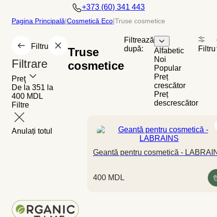
+373 (60) 341 443
Pagina Principală
|
Cosmetică Eco
|
Truse cosmetice
Filtrează
Filtru
după:
Filtru
Truse
Alfabetic
Noi
Filtrare
cosmetice
Popular
Preț
Preţ
crescător
De la 351 la
Preț
400 MDL
descrescător
Filtre
Anulați totul
Geantă pentru cosmetică - LABRAI
400
MDL