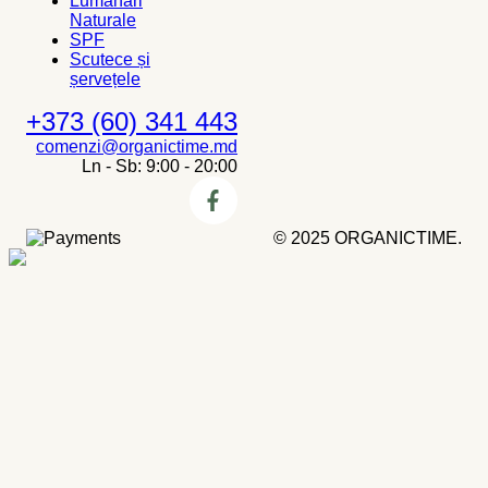
Lumânări
Naturale
SPF
Scutece și
șervețele
+373 (60) 341 443
comenzi@organictime.md
Ln - Sb: 9:00 - 20:00
© 2025 ORGANICTIME.