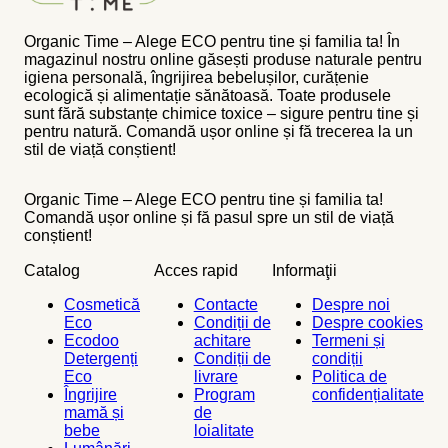
Organic Time – Alege ECO pentru tine și familia ta! În
magazinul nostru online găsești produse naturale pentru
igiena personală, îngrijirea bebelușilor, curățenie
ecologică și alimentație sănătoasă. Toate produsele
sunt fără substanțe chimice toxice – sigure pentru tine și
pentru natură. Comandă ușor online și fă trecerea la un
stil de viață conștient!
Organic Time – Alege ECO pentru tine și familia ta!
Comandă ușor online și fă pasul spre un stil de viață
conștient!
Catalog
Acces rapid
Informaţii
Cosmetică
Contacte
Despre noi
Eco
Condiții de
Despre cookies
Ecodoo
achitare
Termeni și
Detergenți
Condiții de
condiții
Eco
livrare
Politica de
Îngrijire
Program
confidențialitate
mamă și
de
bebe
loialitate