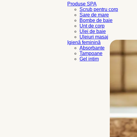
Produse SPA
Scrub pentru corp
Sare de mare
Bombe de baie
Unt de corp
Ulei de baie
Uleiuri masaj
Igienă feminină
Absorbante
Tampoane
Gel intim