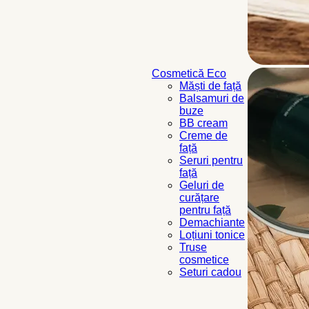
Cosmetică Eco
Măști de față
Balsamuri de
buze
BB cream
Creme de
față
Seruri pentru
față
Geluri de
curățare
pentru față
Demachiante
Loțiuni tonice
Truse
cosmetice
Seturi cadou