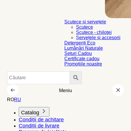
Scutece și șervețele
Scutece
Scutece - chiloţei
Șervețele și accesorii
Detergenți Eco
Lumânări Naturale
Seturi Cadou
Certificate cadou
Promoțiile noastre
Meniu
RO
RU
Catalog
Condiții de achitare
Condiții de livrare