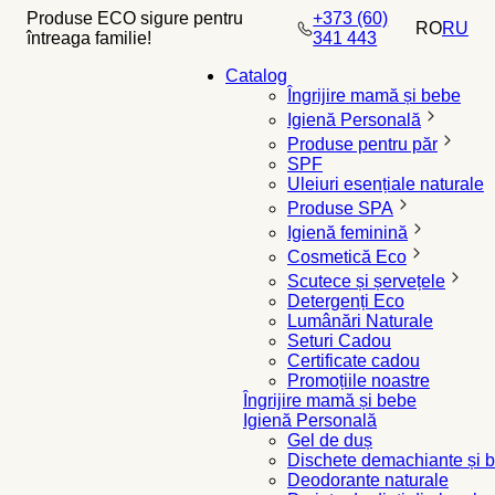
Produse ECO sigure pentru
+373 (60)
RO
RU
întreaga familie!
341 443
Catalog
Îngrijire mamă și bebe
Igienă Personală
Produse pentru păr
SPF
Uleiuri esențiale naturale
Produse SPA
Igienă feminină
Cosmetică Eco
Scutece și șervețele
Detergenți Eco
Lumânări Naturale
Seturi Cadou
Certificate cadou
Promoțiile noastre
Îngrijire mamă și bebe
Igienă Personală
Gel de duș
Dischete demachiante și b
Deodorante naturale