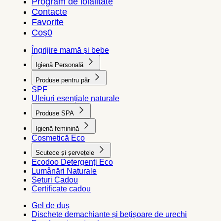
Program de loialitate
Contacte
Favorite
Coș
0
Îngrijire mamă și bebe
Igienă Personală
Produse pentru păr
SPF
Uleiuri esențiale naturale
Produse SPA
Igienă feminină
Cosmetică Eco
Scutece și șervețele
Ecodoo Detergenți Eco
Lumânări Naturale
Seturi Cadou
Certificate cadou
Gel de duș
Dischete demachiante și bețișoare de urechi