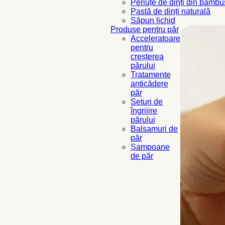
Periuțe de dinți din bambu
Pastă de dinți naturală
Săpun lichid
Produse pentru păr
Acceleratoare
pentru
creșterea
părului
Tratamente
anticădere
păr
Seturi de
îngrijire
părului
Balsamuri de
păr
Șampoane
de păr