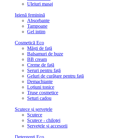
Uleiuri masaj
Igienă feminină
Absorbante
Tampoane
Gel intim
Cosmetică Eco
Măști de față
Balsamuri de buze
BB cream
Creme de față
Seruri pentru față
Geluri de curățare pentru față
Demachiante
Loțiuni tonice
Truse cosmetice
Seturi cadou
Scutece și șervețele
Scutece
Scutece - chiloţei
Șervețele și accesorii
Detergenți Eco