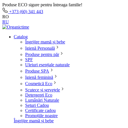
Produse ECO sigure pentru întreaga familie!
+373 (60) 341 443
RO
RU
Catalog
Îngrijire mamă și bebe
Igienă Personală
Produse pentru păr
SPF
Uleiuri esențiale naturale
Produse SPA
Igienă feminină
Cosmetică Eco
Scutece și șervețele
Detergenți Eco
Lumânări Naturale
Seturi Cadou
Certificate cadou
Promoțiile noastre
Îngrijire mamă și bebe