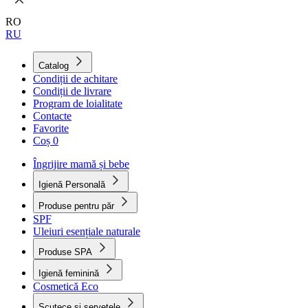
RO
RU
Catalog
Condiții de achitare
Condiții de livrare
Program de loialitate
Contacte
Favorite
Coș
0
Îngrijire mamă și bebe
Igienă Personală
Produse pentru păr
SPF
Uleiuri esențiale naturale
Produse SPA
Igienă feminină
Cosmetică Eco
Scutece și șervețele