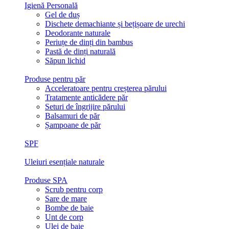
Igienă Personală
Gel de duș
Dischete demachiante și bețișoare de urechi
Deodorante naturale
Periuțe de dinți din bambus
Pastă de dinți naturală
Săpun lichid
Produse pentru păr
Acceleratoare pentru creșterea părului
Tratamente anticădere păr
Seturi de îngrijire părului
Balsamuri de păr
Șampoane de păr
SPF
Uleiuri esențiale naturale
Produse SPA
Scrub pentru corp
Sare de mare
Bombe de baie
Unt de corp
Ulei de baie