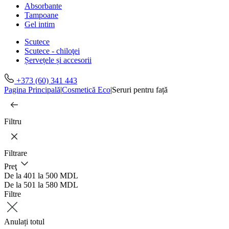
Absorbante
Tampoane
Gel intim
Scutece
Scutece - chiloţei
Șervețele și accesorii
+373 (60) 341 443
Pagina Principală
|
Cosmetică Eco
|
Seruri pentru față
Filtru
Filtrare
Preţ
De la 401 la 500 MDL
De la 501 la 580 MDL
Filtre
Anulați totul