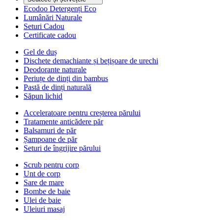
Ecodoo Detergenți Eco
Lumânări Naturale
Seturi Cadou
Certificate cadou
Gel de duș
Dischete demachiante și bețișoare de urechi
Deodorante naturale
Periuțe de dinți din bambus
Pastă de dinți naturală
Săpun lichid
Acceleratoare pentru creșterea părului
Tratamente anticădere păr
Balsamuri de păr
Șampoane de păr
Seturi de îngrijire părului
Scrub pentru corp
Unt de corp
Sare de mare
Bombe de baie
Ulei de baie
Uleiuri masaj