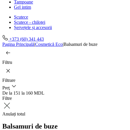
Tampoane
Gel intim
Scutece
Scutece - chiloţei
Șervețele și accesorii
+373 (60) 341 443
Pagina Principală
|
Cosmetică Eco
|
Balsamuri de buze
Filtru
Filtrare
Preţ
De la 151 la 160 MDL
Filtre
Anulați totul
Balsamuri de buze