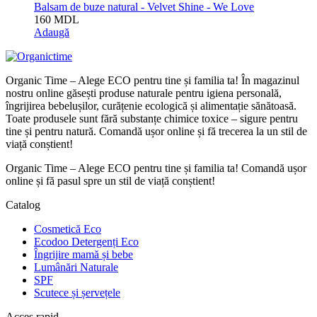
Balsam de buze natural - Velvet Shine - We Love
160
MDL
Adaugă
Organic Time – Alege ECO pentru tine și familia ta! În magazinul
nostru online găsești produse naturale pentru igiena personală,
îngrijirea bebelușilor, curățenie ecologică și alimentație sănătoasă.
Toate produsele sunt fără substanțe chimice toxice – sigure pentru
tine și pentru natură. Comandă ușor online și fă trecerea la un stil de
viață conștient!
Organic Time – Alege ECO pentru tine și familia ta! Comandă ușor
online și fă pasul spre un stil de viață conștient!
Catalog
Cosmetică Eco
Ecodoo Detergenți Eco
Îngrijire mamă și bebe
Lumânări Naturale
SPF
Scutece și șervețele
Acces rapid