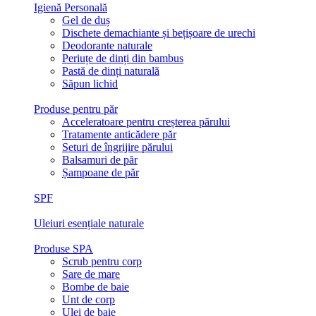
Igienă Personală
Gel de duș
Dischete demachiante și bețișoare de urechi
Deodorante naturale
Periuțe de dinți din bambus
Pastă de dinți naturală
Săpun lichid
Produse pentru păr
Acceleratoare pentru creșterea părului
Tratamente anticădere păr
Seturi de îngrijire părului
Balsamuri de păr
Șampoane de păr
SPF
Uleiuri esențiale naturale
Produse SPA
Scrub pentru corp
Sare de mare
Bombe de baie
Unt de corp
Ulei de baie