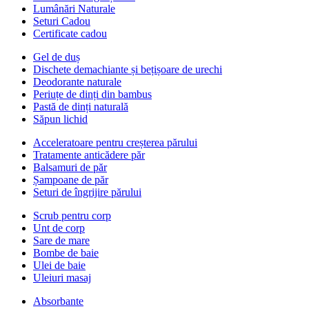
Lumânări Naturale
Seturi Cadou
Certificate cadou
Gel de duș
Dischete demachiante și bețișoare de urechi
Deodorante naturale
Periuțe de dinți din bambus
Pastă de dinți naturală
Săpun lichid
Acceleratoare pentru creșterea părului
Tratamente anticădere păr
Balsamuri de păr
Șampoane de păr
Seturi de îngrijire părului
Scrub pentru corp
Unt de corp
Sare de mare
Bombe de baie
Ulei de baie
Uleiuri masaj
Absorbante