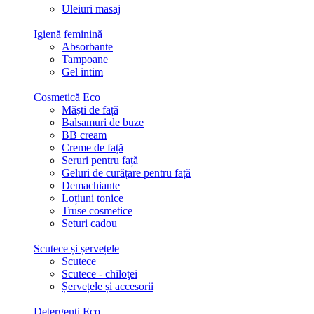
Uleiuri masaj
Igienă feminină
Absorbante
Tampoane
Gel intim
Cosmetică Eco
Măști de față
Balsamuri de buze
BB cream
Creme de față
Seruri pentru față
Geluri de curățare pentru față
Demachiante
Loțiuni tonice
Truse cosmetice
Seturi cadou
Scutece și șervețele
Scutece
Scutece - chiloţei
Șervețele și accesorii
Detergenți Eco