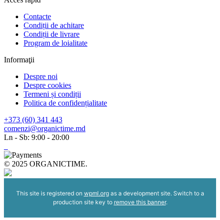
Contacte
Condiții de achitare
Condiții de livrare
Program de loialitate
Informaţii
Despre noi
Despre cookies
Termeni și condiții
Politica de confidențialitate
+373 (60) 341 443
comenzi@organictime.md
Ln - Sb: 9:00 - 20:00
© 2025 ORGANICTIME.
This site is registered on
wpml.org
as a development site. Switch to a
production site key to
remove this banner
.