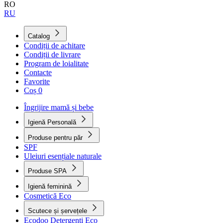
RO
RU
Catalog
Condiții de achitare
Condiții de livrare
Program de loialitate
Contacte
Favorite
Coș
0
Îngrijire mamă și bebe
Igienă Personală
Produse pentru păr
SPF
Uleiuri esențiale naturale
Produse SPA
Igienă feminină
Cosmetică Eco
Scutece și șervețele
Ecodoo Detergenți Eco