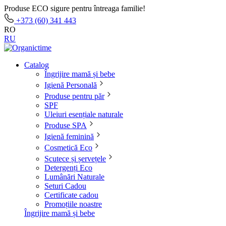
Produse ECO sigure pentru întreaga familie!
+373 (60) 341 443
RO
RU
Catalog
Îngrijire mamă și bebe
Igienă Personală
Produse pentru păr
SPF
Uleiuri esențiale naturale
Produse SPA
Igienă feminină
Cosmetică Eco
Scutece și șervețele
Detergenți Eco
Lumânări Naturale
Seturi Cadou
Certificate cadou
Promoțiile noastre
Îngrijire mamă și bebe