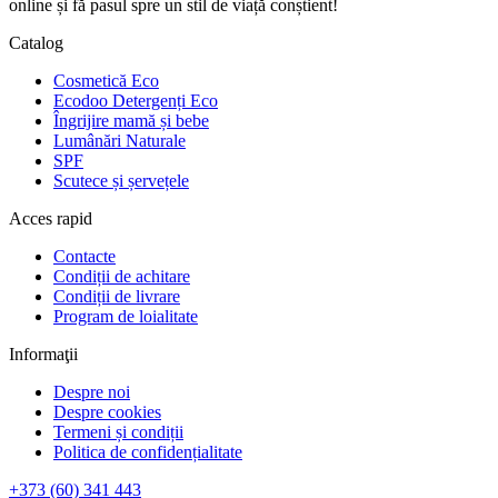
online și fă pasul spre un stil de viață conștient!
Catalog
Cosmetică Eco
Ecodoo Detergenți Eco
Îngrijire mamă și bebe
Lumânări Naturale
SPF
Scutece și șervețele
Acces rapid
Contacte
Condiții de achitare
Condiții de livrare
Program de loialitate
Informaţii
Despre noi
Despre cookies
Termeni și condiții
Politica de confidențialitate
+373 (60) 341 443