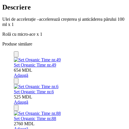
Descriere
Ulei de accelerație –accelerează creșterea și anticăderea părului 100
ml x 1
Rolă cu micro-ace x 1
Produse similare
Set Organic Time nr.49
654
MDL
Adaugă
Set Organic Time nr.6
525
MDL
Adaugă
Set Organic Time nr.88
2760
MDL
Adaugă