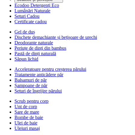
Ecodoo Detergenți Eco
Lumânări Naturale
Seturi Cadou
Certificate cadou
Gel de duș
Dischete demachiante și bețișoare de urechi
Deodorante naturale
Periuțe de dinți din bambus
Pastă de dinți naturală
Săpun lichid
Acceleratoare pentru creșterea părului
Tratamente anticădere păr
Balsamuri de păr
Șampoane de păr
Seturi de îngrijire părului
Scrub pentru corp
Unt de corp
Sare de mare
Bombe de baie
Ulei de baie
Uleiuri masaj