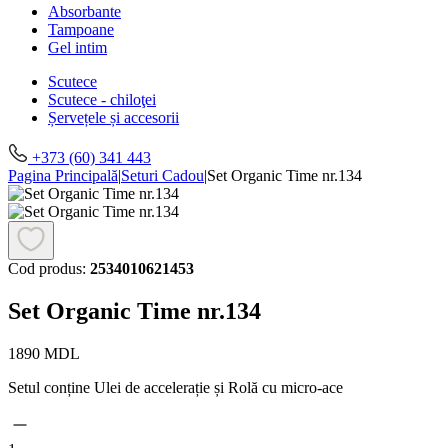
Absorbante
Tampoane
Gel intim
Scutece
Scutece - chiloţei
Șervețele și accesorii
+373 (60) 341 443
Pagina Principală
|
Seturi Cadou
|
Set Organic Time nr.134
Cod produs:
2534010621453
Set Organic Time nr.134
1890
MDL
Setul conține Ulei de accelerație și Rolă cu micro-ace