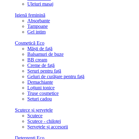
Uleiuri masaj
Igienă feminină
Absorbante
Tampoane
Gel intim
Cosmetică Eco
Măști de față
Balsamuri de buze
BB cream
Creme de față
Seruri pentru față
Geluri de curățare pentru față
Demachiante
Loțiuni tonice
Truse cosmetice
Seturi cadou
Scutece și șervețele
Scutece
Scutece - chiloţei
Șervețele și accesorii
Detergenți Eco