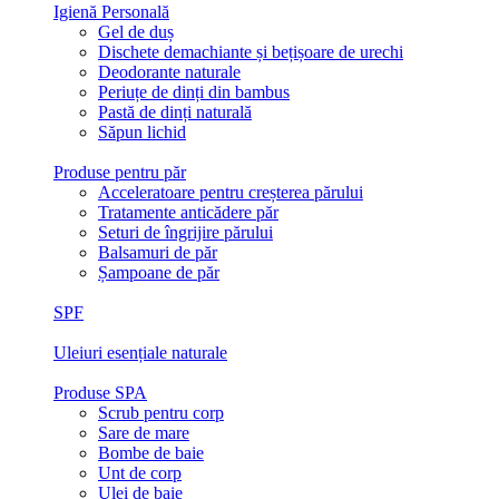
Igienă Personală
Gel de duș
Dischete demachiante și bețișoare de urechi
Deodorante naturale
Periuțe de dinți din bambus
Pastă de dinți naturală
Săpun lichid
Produse pentru păr
Acceleratoare pentru creșterea părului
Tratamente anticădere păr
Seturi de îngrijire părului
Balsamuri de păr
Șampoane de păr
SPF
Uleiuri esențiale naturale
Produse SPA
Scrub pentru corp
Sare de mare
Bombe de baie
Unt de corp
Ulei de baie