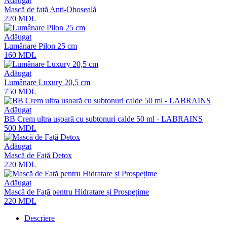
Adăugat
Mască de față Anti-Oboseală
220
MDL
Adăugat
Lumânare Pilon 25 cm
160
MDL
Adăugat
Lumânare Luxury 20,5 cm
750
MDL
Adăugat
BB Crem ultra ușoară cu subtonuri calde 50 ml - LABRAINS
500
MDL
Adăugat
Mască de Față Detox
220
MDL
Adăugat
Mască de Față pentru Hidratare și Prospețime
220
MDL
Descriere