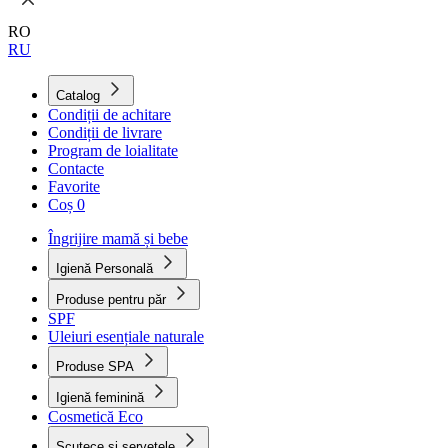
RO
RU
Catalog
Condiții de achitare
Condiții de livrare
Program de loialitate
Contacte
Favorite
Coș
0
Îngrijire mamă și bebe
Igienă Personală
Produse pentru păr
SPF
Uleiuri esențiale naturale
Produse SPA
Igienă feminină
Cosmetică Eco
Scutece și șervețele