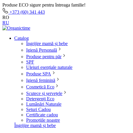
Produse ECO sigure pentru întreaga familie!
+373 (60) 341 443
RO
RU
Catalog
Îngrijire mamă și bebe
Igienă Personală
Produse pentru păr
SPF
Uleiuri esențiale naturale
Produse SPA
Igienă feminină
Cosmetică Eco
Scutece și șervețele
Detergenți Eco
Lumânări Naturale
Seturi Cadou
Certificate cadou
Promoțiile noastre
Îngrijire mamă și bebe