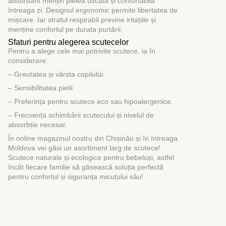
absorbant mențin pielea uscată și confortabilă
întreaga zi. Designul ergonomic permite libertatea de
mișcare. Iar stratul respirabil previne iritațiile și
menține confortul pe durata purtării.
Sfaturi pentru alegerea scutecelor
Pentru a alege cele mai potrivite scutece, ia în
considerare:
– Greutatea și vârsta copilului.
– Sensibilitatea pielii.
– Preferința pentru scutece eco sau hipoalergenice.
– Frecvența schimbării scutecului și nivelul de
absorbție necesar.
În online magazinul nostru din Chișinău și în întreaga
Moldova vei găsi un asortiment larg de scutece!
Scutece naturale și ecologice pentru bebeluși, astfel
încât fiecare familie să găsească soluția perfectă
pentru confortul și siguranța micuțului său!