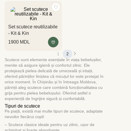
Set scutece reutilizabile
- Kit & Kin
1900
MDL
1
2
Scutece sunt elemente esențiale în viața bebelușilor,
menite să asigure igienă și confortul zilnic. Ele
protejează pielea delicată de umezeală și iritații,
oferind părinților liniștea că micuțul lor este protejat în
orice moment. În Chișinău și în întreaga Moldova,
părinții aleg scutece care combină funcționalitatea cu
grija pentru pielea bebelușului. Oferind astfel o
experiență de îngrijire sigură și confortabilă.
Tipuri de scutece
Pe piață, există mai multe tipuri de scutece, adaptate
nevoilor fiecărui copil:
– Scutece clasice ideale pentru uz zilnic, ușor de
schimbat și foarte absorbante.