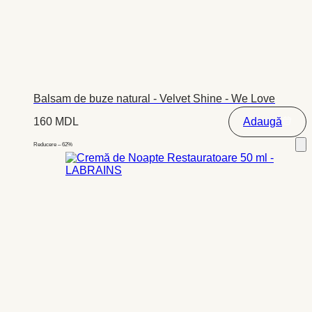
Balsam de buze natural - Velvet Shine - We Love
160
MDL
Adaugă
Reducere – 62%