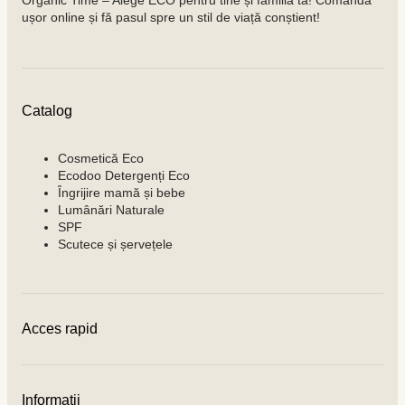
ușor online și fă pasul spre un stil de viață conștient!
Catalog
Cosmetică Eco
Ecodoo Detergenți Eco
Îngrijire mamă și bebe
Lumânări Naturale
SPF
Scutece și șervețele
Acces rapid
Contacte
Condiții de achitare
Informaţii