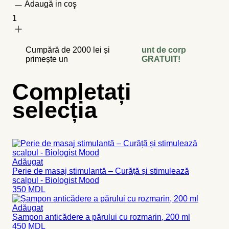
Adaugă in coş
1
Cumpără de 2000 lei și
unt de corp
primește un
GRATUIT!
Completați
selecția
Adăugat
Perie de masaj stimulantă – Curăță și stimulează
scalpul - Biologist Mood
350
MDL
Adăugat
Șampon anticădere a părului cu rozmarin, 200 ml
450
MDL