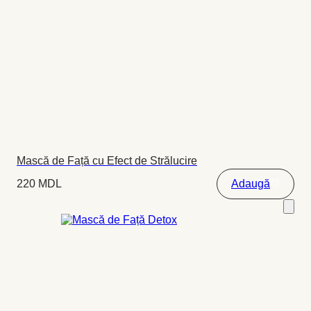
Mască de Față cu Efect de Strălucire
220
MDL
Adaugă