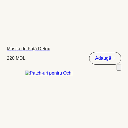
Mască de Față Detox
220
MDL
Adaugă