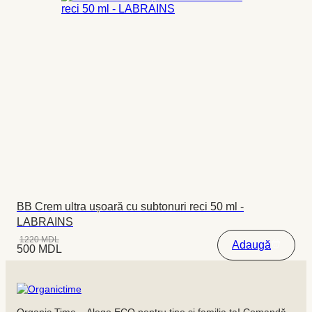
BB Crem ultra ușoară cu subtonuri reci 50 ml -
LABRAINS
1220
MDL
Adaugă
500
MDL
Organic Time – Alege ECO pentru tine și familia ta! Comandă