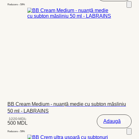
Reducere – 59%
BB Cream Medium - nuanță medie cu subton măsliniu
50 ml - LABRAINS
1220
MDL
Adaugă
500
MDL
Reducere – 59%