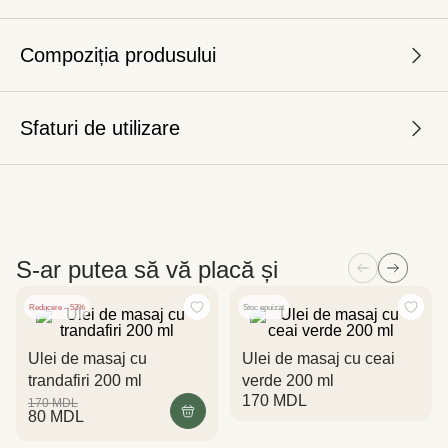
Compoziția produsului
Sfaturi de utilizare
S-ar putea să vă placă și
Reducere – 53%
Stoc epuizat
Ulei de masaj cu
Ulei de masaj cu ceai
trandafiri 200 ml
verde 200 ml
170
MDL
170
MDL
80
MDL