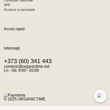
Lumânări Naturale
SPF
Scutece și șervețele
Acces rapid
Contacte
Condiții de achitare
Condiții de livrare
Informaţii
Program de loialitate
Despre noi
+373 (60) 341 443
Despre cookies
Termeni și condiții
comenzi@organictime.md
Politica de confidențialitate
Ln - Sb: 9:00 - 20:00
© 2025 ORGANICTIME.