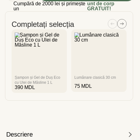
Cumpără de 2000 lei și primește
unt de corp
un
GRATUIT!
Completați selecția
Șampon și Gel de Duș Eco
Lumânare clasică 30 cm
Ule
cu Ulei de Măsline 1 L
cit
75
MDL
390
MDL
1
Descriere