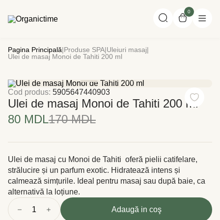
0
Pagina Principală
|
Produse SPA
|
Uleiuri masaj
|
Ulei de masaj Monoi de Tahiti 200 ml
Cod produs:
5905647440903
Ulei de masaj Monoi de Tahiti 200 ml
80 MDL
170 MDL
Ulei de masaj cu Monoi de Tahiti oferă pielii catifelare,
strălucire și un parfum exotic. Hidratează intens și
calmează simțurile. Ideal pentru masaj sau după baie, ca
alternativă la loțiune.
1
Adaugă in coş