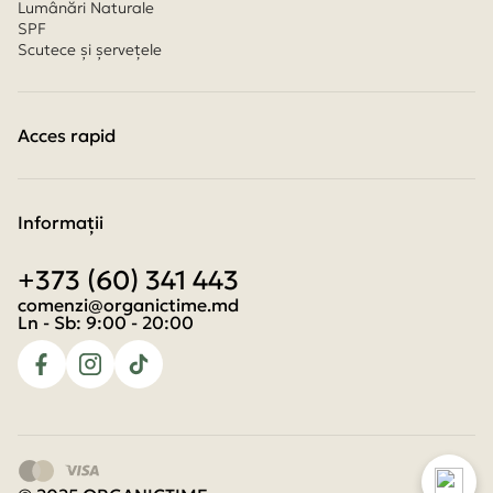
Lumânări Naturale
SPF
Scutece și șervețele
Acces rapid
Contacte
Condiții de achitare
Condiții de livrare
Informaţii
Program de loialitate
Despre noi
+373 (60) 341 443
Despre cookies
Termeni și condiții
comenzi@organictime.md
Politica de confidențialitate
Ln - Sb: 9:00 - 20:00