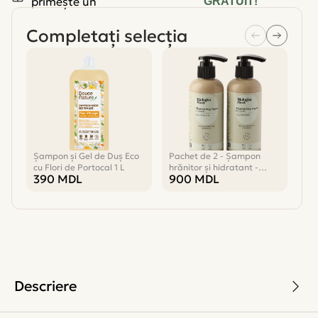
primește un
GRATUIT!
Completați selecția
Șampon și Gel de Duș Eco
Pachet de 2 - Șampon
Lum
cu Flori de Portocal 1 L
hrănitor și hidratant -
2
390
MDL
900
MDL
Biologist Mood
Descriere