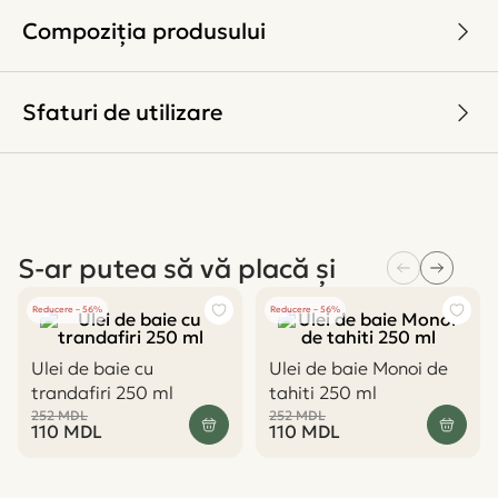
Compoziția produsului
Sfaturi de utilizare
S-ar putea să vă placă și
Reducere – 56%
Reducere – 56%
Ulei de baie cu
Ulei de baie Monoi de
trandafiri 250 ml
tahiti 250 ml
252
MDL
252
MDL
110
MDL
110
MDL