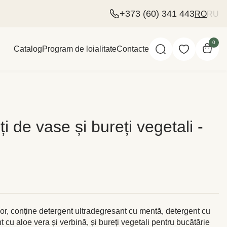
+373 (60) 341 443
RO
RU
0
Catalog
Program de loialitate
Contacte
i de vase și bureți vegetali -
or, conține detergent ultradegresant cu mentă, detergent cu
 cu aloe vera și verbină, și bureți vegetali pentru bucătărie