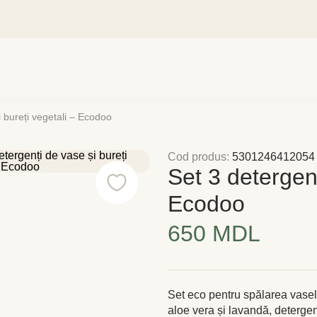
i bureți vegetali – Ecodoo
Cod produs:
5301246412054
Set 3 detergenț
Ecodoo
650 MDL
Set eco pentru spălarea vasel
aloe vera și lavandă, detergent