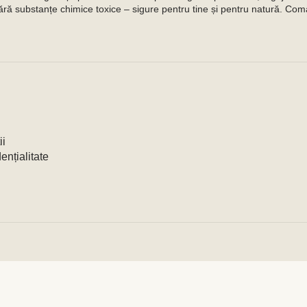
ără substanțe chimice toxice – sigure pentru tine și pentru natură. Com
ii
ențialitate