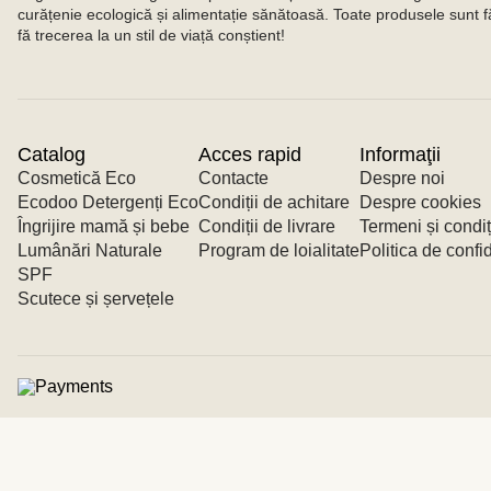
curățenie ecologică și alimentație sănătoasă. Toate produsele sunt f
fă trecerea la un stil de viață conștient!
Catalog
Acces rapid
Informaţii
Cosmetică Eco
Contacte
Despre noi
Ecodoo Detergenți Eco
Condiții de achitare
Despre cookies
Îngrijire mamă și bebe
Condiții de livrare
Termeni și condiț
Lumânări Naturale
Program de loialitate
Politica de confid
SPF
Scutece și șervețele