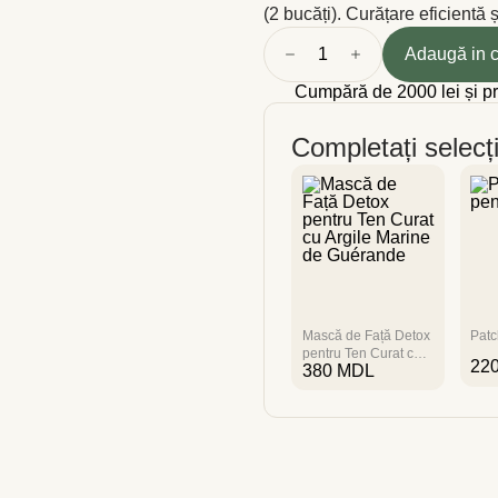
(2 bucăți). Curățare eficientă 
1
Adaugă in 
Cumpără de 2000 lei și p
Completați selecț
Mască de Față Detox
Patc
pentru Ten Curat cu
22
380
MDL
Argile Marine de
Guérande