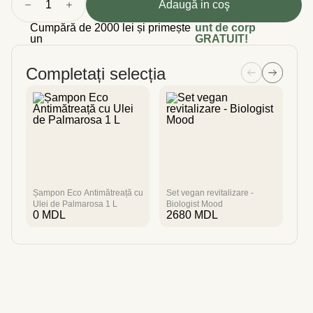
1
Adaugă in coş
Cumpără de 2000 lei și primește
unt de corp
un
GRATUIT!
Completați selecția
Șampon Eco Antimătreață cu
Set vegan revitalizare -
Mas
Ulei de Palmarosa 1 L
Biologist Mood
Hid
0
MDL
2680
MDL
2