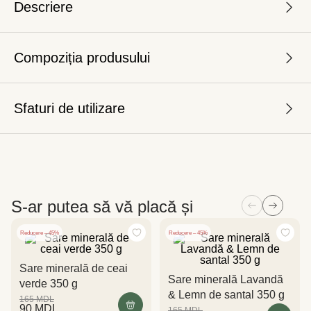
Descriere
Compoziția produsului
Sfaturi de utilizare
S-ar putea să vă placă și
Reducere – 45%
Reducere – 45%
Sare minerală de ceai
Sare minerală Lavandă
verde 350 g
& Lemn de santal 350 g
165
MDL
90
MDL
165
MDL