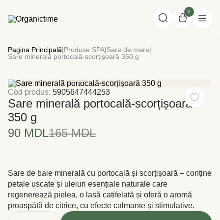
0
Pagina Principală
|
Produse SPA
|
Sare de mare
|
Sare minerală portocală-scorțișoară 350 g
Cod produs:
5905647444253
Sare minerală portocală-scorțișoară
350 g
90 MDL
165 MDL
Sare de baie minerală cu portocală și scorțișoară – conține
petale uscate și uleiuri esențiale naturale care
regenerează pielea, o lasă catifelată și oferă o aromă
proaspătă de citrice, cu efecte calmante și stimulative.