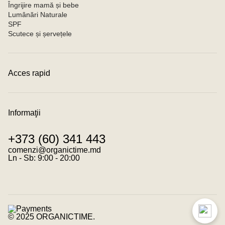
Îngrijire mamă și bebe
Lumânări Naturale
SPF
Scutece și șervețele
Acces rapid
Contacte
Condiții de achitare
Condiții de livrare
Informaţii
Program de loialitate
Despre noi
+373 (60) 341 443
Despre cookies
Termeni și condiții
comenzi@organictime.md
Politica de confidențialitate
Ln - Sb: 9:00 - 20:00
© 2025 ORGANICTIME.