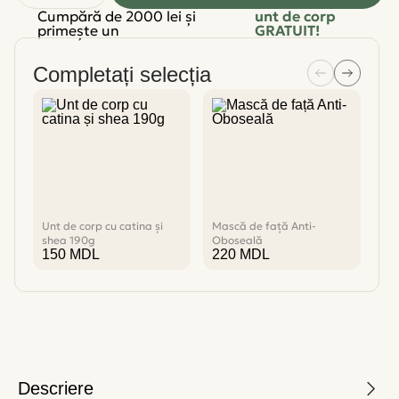
Cumpără de 2000 lei și
unt de corp
primește un
GRATUIT!
Completați selecția
Unt de corp cu catina și
Mască de față Anti-
Scrub de corp
shea 190g
Oboseală
și 
150
MDL
220
MDL
1
Descriere