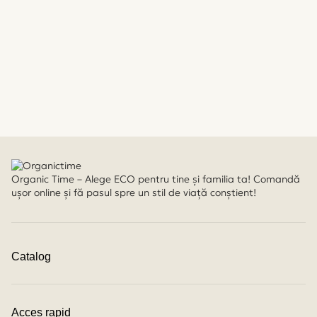
Organic Time – Alege ECO pentru tine și familia ta! Comandă
ușor online și fă pasul spre un stil de viață conștient!
Catalog
Cosmetică Eco
Ecodoo Detergenți Eco
Îngrijire mamă și bebe
Acces rapid