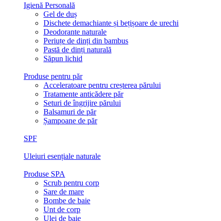
Igienă Personală
Gel de duș
Dischete demachiante și bețișoare de urechi
Deodorante naturale
Periuțe de dinți din bambus
Pastă de dinți naturală
Săpun lichid
Produse pentru păr
Acceleratoare pentru creșterea părului
Tratamente anticădere păr
Seturi de îngrijire părului
Balsamuri de păr
Șampoane de păr
SPF
Uleiuri esențiale naturale
Produse SPA
Scrub pentru corp
Sare de mare
Bombe de baie
Unt de corp
Ulei de baie