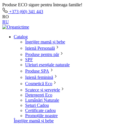
Produse ECO sigure pentru întreaga familie!
+373 (60) 341 443
RO
RU
Catalog
Îngrijire mamă și bebe
Igienă Personală
Produse pentru păr
SPF
Uleiuri esențiale naturale
Produse SPA
Igienă feminină
Cosmetică Eco
Scutece și șervețele
Detergenți Eco
Lumânări Naturale
Seturi Cadou
Certificate cadou
Promoțiile noastre
Îngrijire mamă și bebe