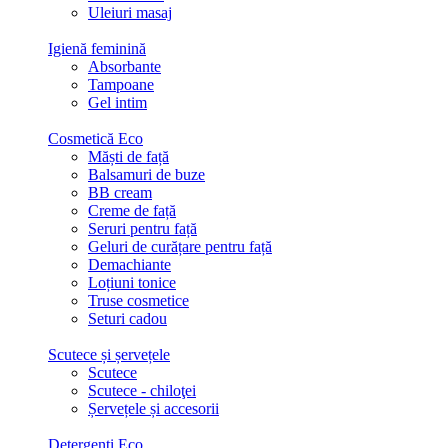
Uleiuri masaj
Igienă feminină
Absorbante
Tampoane
Gel intim
Cosmetică Eco
Măști de față
Balsamuri de buze
BB cream
Creme de față
Seruri pentru față
Geluri de curățare pentru față
Demachiante
Loțiuni tonice
Truse cosmetice
Seturi cadou
Scutece și șervețele
Scutece
Scutece - chiloţei
Șervețele și accesorii
Detergenți Eco