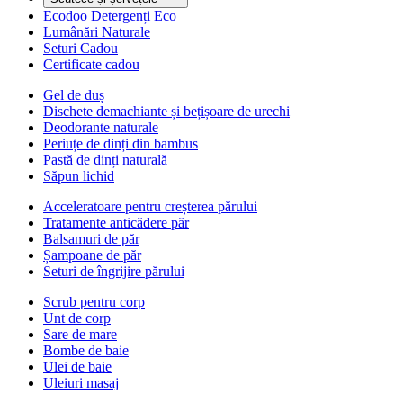
Ecodoo Detergenți Eco
Lumânări Naturale
Seturi Cadou
Certificate cadou
Gel de duș
Dischete demachiante și bețișoare de urechi
Deodorante naturale
Periuțe de dinți din bambus
Pastă de dinți naturală
Săpun lichid
Acceleratoare pentru creșterea părului
Tratamente anticădere păr
Balsamuri de păr
Șampoane de păr
Seturi de îngrijire părului
Scrub pentru corp
Unt de corp
Sare de mare
Bombe de baie
Ulei de baie
Uleiuri masaj