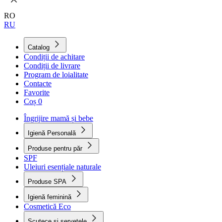
RO
RU
Catalog
Condiții de achitare
Condiții de livrare
Program de loialitate
Contacte
Favorite
Coș
0
Îngrijire mamă și bebe
Igienă Personală
Produse pentru păr
SPF
Uleiuri esențiale naturale
Produse SPA
Igienă feminină
Cosmetică Eco
Scutece și șervețele