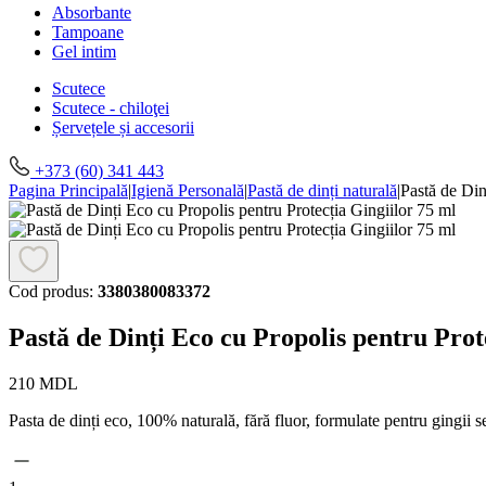
Absorbante
Tampoane
Gel intim
Scutece
Scutece - chiloţei
Șervețele și accesorii
+373 (60) 341 443
Pagina Principală
|
Igienă Personală
|
Pastă de dinți naturală
|
Pastă de Din
Cod produs:
3380380083372
Pastă de Dinți Eco cu Propolis pentru Prot
210
MDL
Pasta de dinți eco, 100% naturală, fără fluor, formulate pentru gingii sens