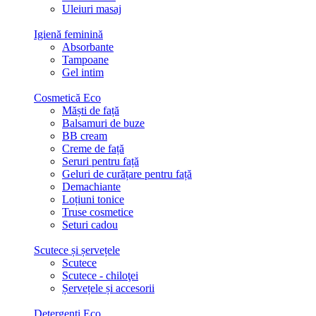
Uleiuri masaj
Igienă feminină
Absorbante
Tampoane
Gel intim
Cosmetică Eco
Măști de față
Balsamuri de buze
BB cream
Creme de față
Seruri pentru față
Geluri de curățare pentru față
Demachiante
Loțiuni tonice
Truse cosmetice
Seturi cadou
Scutece și șervețele
Scutece
Scutece - chiloţei
Șervețele și accesorii
Detergenți Eco