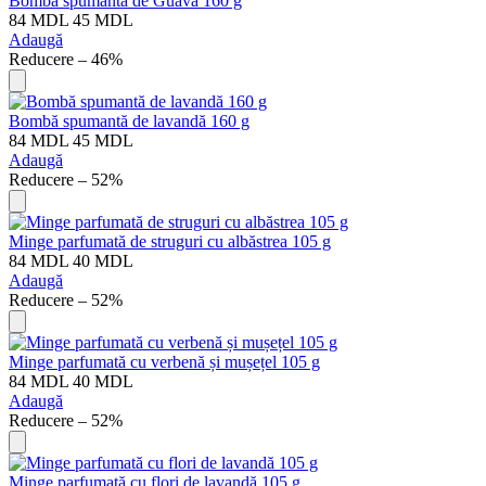
Bombă spumantă de Guava 160 g
84
MDL
45
MDL
Adaugă
Reducere – 46%
Bombă spumantă de lavandă 160 g
84
MDL
45
MDL
Adaugă
Reducere – 52%
Minge parfumată de struguri cu albăstrea 105 g
84
MDL
40
MDL
Adaugă
Reducere – 52%
Minge parfumată cu verbenă și mușețel 105 g
84
MDL
40
MDL
Adaugă
Reducere – 52%
Minge parfumată cu flori de lavandă 105 g