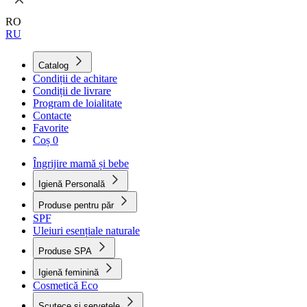
RO
RU
Catalog
Condiții de achitare
Condiții de livrare
Program de loialitate
Contacte
Favorite
Coș
0
Îngrijire mamă și bebe
Igienă Personală
Produse pentru păr
SPF
Uleiuri esențiale naturale
Produse SPA
Igienă feminină
Cosmetică Eco
Scutece și șervețele