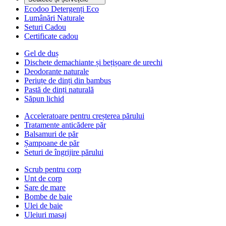
Ecodoo Detergenți Eco
Lumânări Naturale
Seturi Cadou
Certificate cadou
Gel de duș
Dischete demachiante și bețișoare de urechi
Deodorante naturale
Periuțe de dinți din bambus
Pastă de dinți naturală
Săpun lichid
Acceleratoare pentru creșterea părului
Tratamente anticădere păr
Balsamuri de păr
Șampoane de păr
Seturi de îngrijire părului
Scrub pentru corp
Unt de corp
Sare de mare
Bombe de baie
Ulei de baie
Uleiuri masaj