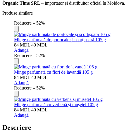
Organic Time SRL
– importator și distribuitor oficial în Moldova.
Produse similare
Reducere – 52%
Minge parfumată de portocale și scorțișoară 105 g
84
MDL
40
MDL
Adaugă
Reducere – 52%
Minge parfumată cu flori de lavandă 105 g
84
MDL
40
MDL
Adaugă
Reducere – 52%
Minge parfumată cu verbenă și mușețel 105 g
84
MDL
40
MDL
Adaugă
Descriere