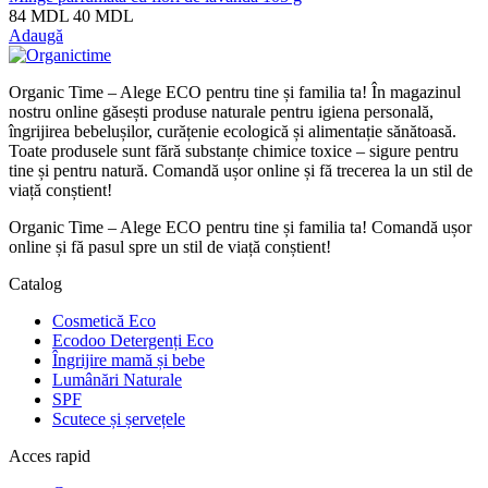
84
MDL
40
MDL
Adaugă
Organic Time – Alege ECO pentru tine și familia ta! În magazinul
nostru online găsești produse naturale pentru igiena personală,
îngrijirea bebelușilor, curățenie ecologică și alimentație sănătoasă.
Toate produsele sunt fără substanțe chimice toxice – sigure pentru
tine și pentru natură. Comandă ușor online și fă trecerea la un stil de
viață conștient!
Organic Time – Alege ECO pentru tine și familia ta! Comandă ușor
online și fă pasul spre un stil de viață conștient!
Catalog
Cosmetică Eco
Ecodoo Detergenți Eco
Îngrijire mamă și bebe
Lumânări Naturale
SPF
Scutece și șervețele
Acces rapid