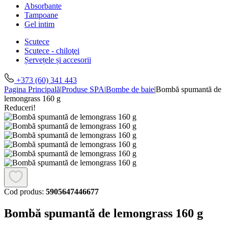
Absorbante
Tampoane
Gel intim
Scutece
Scutece - chiloţei
Șervețele și accesorii
+373 (60) 341 443
Pagina Principală
|
Produse SPA
|
Bombe de baie
|
Bombă spumantă de
lemongrass 160 g
Reduceri!
Cod produs:
5905647446677
Bombă spumantă de lemongrass 160 g