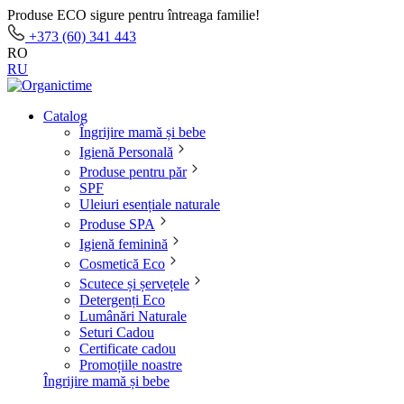
Produse ECO sigure pentru întreaga familie!
+373 (60) 341 443
RO
RU
Catalog
Îngrijire mamă și bebe
Igienă Personală
Produse pentru păr
SPF
Uleiuri esențiale naturale
Produse SPA
Igienă feminină
Cosmetică Eco
Scutece și șervețele
Detergenți Eco
Lumânări Naturale
Seturi Cadou
Certificate cadou
Promoțiile noastre
Îngrijire mamă și bebe