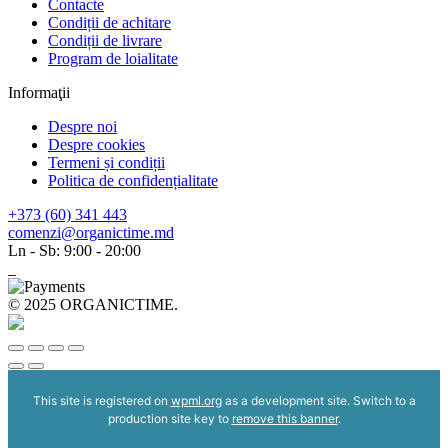
Contacte
Condiții de achitare
Condiții de livrare
Program de loialitate
Informaţii
Despre noi
Despre cookies
Termeni și condiții
Politica de confidențialitate
+373 (60) 341 443
comenzi@organictime.md
Ln - Sb: 9:00 - 20:00
© 2025 ORGANICTIME.
This site is registered on
wpml.org
as a development site. Switch to a
production site key to
remove this banner
.