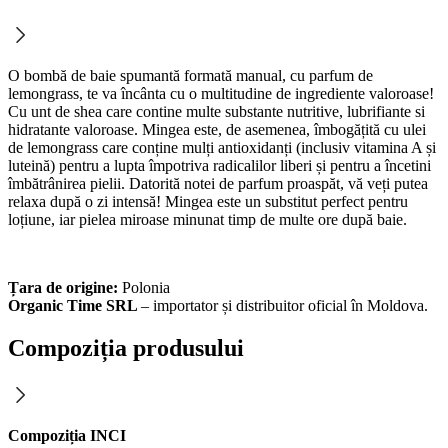
O bombă de baie spumantă formată manual, cu parfum de
lemongrass, te va încânta cu o multitudine de ingrediente valoroase!
Cu unt de shea care contine multe substante nutritive, lubrifiante si
hidratante valoroase. Mingea este, de asemenea, îmbogățită cu ulei
de lemongrass care conține mulți antioxidanți (inclusiv vitamina A și
luteină) pentru a lupta împotriva radicalilor liberi și pentru a încetini
îmbătrânirea pielii. Datorită notei de parfum proaspăt, vă veți putea
relaxa după o zi intensă! Mingea este un substitut perfect pentru
loțiune, iar pielea miroase minunat timp de multe ore după baie.
Țara de origine:
Polonia
Organic Time SRL
– importator și distribuitor oficial în Moldova.
Compoziția produsului
Compoziția INCI