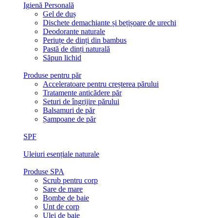
Igienă Personală
Gel de duș
Dischete demachiante și bețișoare de urechi
Deodorante naturale
Periuțe de dinți din bambus
Pastă de dinți naturală
Săpun lichid
Produse pentru păr
Acceleratoare pentru creșterea părului
Tratamente anticădere păr
Seturi de îngrijire părului
Balsamuri de păr
Șampoane de păr
SPF
Uleiuri esențiale naturale
Produse SPA
Scrub pentru corp
Sare de mare
Bombe de baie
Unt de corp
Ulei de baie