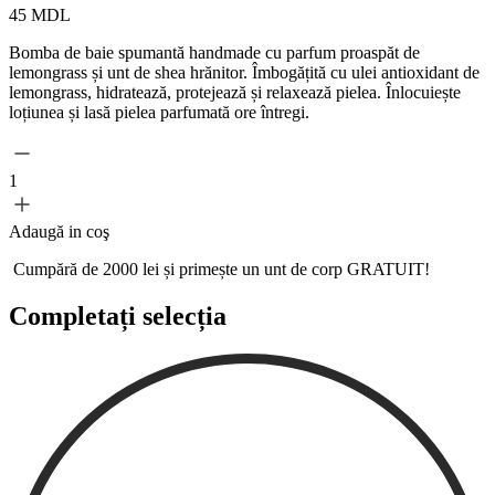
45
MDL
Bomba de baie spumantă handmade cu parfum proaspăt de
lemongrass și unt de shea hrănitor. Îmbogățită cu ulei antioxidant de
lemongrass, hidratează, protejează și relaxează pielea. Înlocuiește
loțiunea și lasă pielea parfumată ore întregi.
1
Adaugă in coş
Cumpără de 2000 lei și primește un
unt de corp GRATUIT!
Completați selecția