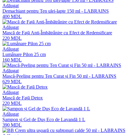
Adăugat
Demachiant pentru Ten ulei-lapte 150 ml - LABRAINS
400
MDL
Adăugat
Mască de Față Anti-Îmbătrânire cu Efect de Redensificare
220
MDL
Adăugat
Lumânare Pilon 25 cm
160
MDL
Adăugat
Mască-Peeling pentru Ten Curat și Fin 50 ml - LABRAINS
629
MDL
Adăugat
Mască de Față Detox
220
MDL
Adăugat
Șampon și Gel de Duș Eco de Lavandă 1 L
390
MDL