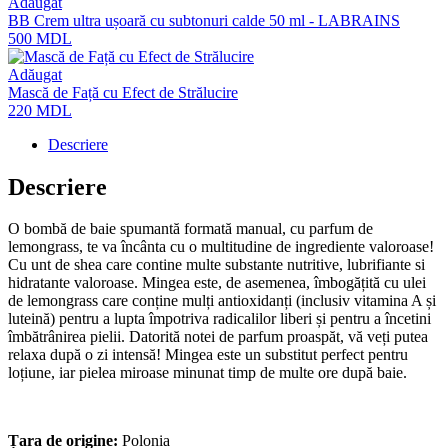
Adăugat
BB Crem ultra ușoară cu subtonuri calde 50 ml - LABRAINS
500
MDL
Adăugat
Mască de Față cu Efect de Strălucire
220
MDL
Descriere
Descriere
O bombă de baie spumantă formată manual, cu parfum de
lemongrass, te va încânta cu o multitudine de ingrediente valoroase!
Cu unt de shea care contine multe substante nutritive, lubrifiante si
hidratante valoroase. Mingea este, de asemenea, îmbogățită cu ulei
de lemongrass care conține mulți antioxidanți (inclusiv vitamina A și
luteină) pentru a lupta împotriva radicalilor liberi și pentru a încetini
îmbătrânirea pielii. Datorită notei de parfum proaspăt, vă veți putea
relaxa după o zi intensă! Mingea este un substitut perfect pentru
loțiune, iar pielea miroase minunat timp de multe ore după baie.
Țara de origine:
Polonia