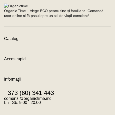
Organic Time – Alege ECO pentru tine și familia ta! Comandă
ușor online și fă pasul spre un stil de viață conștient!
Catalog
Cosmetică Eco
Ecodoo Detergenți Eco
Îngrijire mamă și bebe
Acces rapid
Lumânări Naturale
SPF
Contacte
Scutece și șervețele
Condiții de achitare
Condiții de livrare
Informaţii
Program de loialitate
Despre noi
+373 (60) 341 443
Despre cookies
Termeni și condiții
comenzi@organictime.md
Politica de confidențialitate
Ln - Sb: 9:00 - 20:00