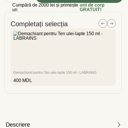
Cumpără de 2000 lei și primește
unt de corp
un
GRATUIT!
Completați selecția
Demachiant pentru Ten ulei-lapte 150 ml - LABRAINS
Set ab
400
MDL
290
Descriere