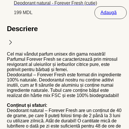
Deodorant natural - Forever Fresh (cutie)
199
MDL
Adaugă
Descriere
Cel mai vândut parfum unisex din gama noastră!
Parfumul Forever Fresh se caracterizează prin mirosul
revigorant al uleiurilor și ierburilor citrice pure, este
potrivit pentru bărbați și femei.
Deodorantul – Forever Fresh este format din ingrediente
100% naturale. Deodorantul nostru nu conține aditivi
inutili, cum ar fi sărurile de aluminiu și conține numai
ingrediente naturale. Tubul care conține bățul este
realizat din hârtie mix FSC și este 100% biodegradabil!
Conținut și sfaturi:
Deodorant natural – Forever Fresh are un conținut de 40
de grame, pe care îl puteți folosi timp de 2 până la 3 luni
cu utilizare zilnică. Atât de durabil! O cantitate mică de
lubrifiere o dată pe zi este suficientă pentru 48 de ore de