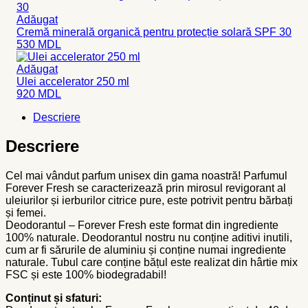
Adăugat
Cremă minerală organică pentru protecție solară SPF 30
530
MDL
Adăugat
Ulei accelerator 250 ml
920
MDL
Descriere
Descriere
Cel mai vândut parfum unisex din gama noastră! Parfumul
Forever Fresh se caracterizează prin mirosul revigorant al
uleiurilor și ierburilor citrice pure, este potrivit pentru bărbați
și femei.
Deodorantul – Forever Fresh este format din ingrediente
100% naturale. Deodorantul nostru nu conține aditivi inutili,
cum ar fi sărurile de aluminiu și conține numai ingrediente
naturale. Tubul care conține bățul este realizat din hârtie mix
FSC și este 100% biodegradabil!
Conținut și sfaturi: