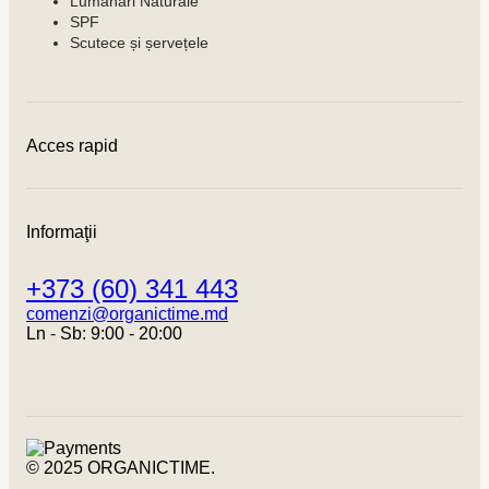
Lumânări Naturale
SPF
Scutece și șervețele
Acces rapid
Contacte
Condiții de achitare
Informaţii
Condiții de livrare
Program de loialitate
+373 (60) 341 443
Despre noi
Despre cookies
comenzi@organictime.md
Termeni și condiții
Ln - Sb: 9:00 - 20:00
Politica de confidențialitate
© 2025 ORGANICTIME.