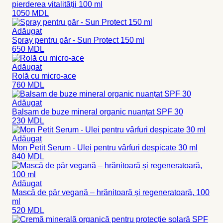
pierderea vitalității 100 ml
1050
MDL
Adăugat
Spray pentru păr - Sun Protect 150 ml
650
MDL
Adăugat
Rolă cu micro-ace
760
MDL
Adăugat
Balsam de buze mineral organic nuanțat SPF 30
230
MDL
Adăugat
Mon Petit Serum - Ulei pentru vârfuri despicate 30 ml
840
MDL
Adăugat
Mască de păr vegană – hrănitoară și regeneratoară, 100
ml
520
MDL