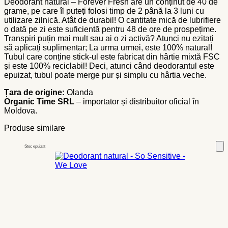
Deodorant natural – Forever Fresh are un conținut de 40 de
grame, pe care îl puteți folosi timp de 2 până la 3 luni cu
utilizare zilnică. Atât de durabil! O cantitate mică de lubrifiere
o dată pe zi este suficientă pentru 48 de ore de prospețime.
Transpiri puțin mai mult sau ai o zi activă? Atunci nu ezitați
să aplicați suplimentar; La urma urmei, este 100% natural!
Tubul care conține stick-ul este fabricat din hârtie mixtă FSC
și este 100% reciclabil! Deci, atunci când deodorantul este
epuizat, tubul poate merge pur și simplu cu hârtia veche.
Țara de origine:
Olanda
Organic Time SRL
– importator și distribuitor oficial în
Moldova.
Produse similare
Stoc epuizat