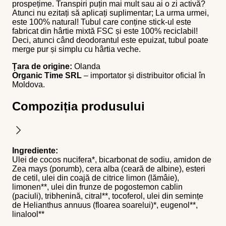
prospețime. Transpiri puțin mai mult sau ai o zi activă?
Atunci nu ezitați să aplicați suplimentar; La urma urmei,
este 100% natural! Tubul care conține stick-ul este
fabricat din hârtie mixtă FSC și este 100% reciclabil!
Deci, atunci când deodorantul este epuizat, tubul poate
merge pur și simplu cu hârtia veche.
Țara de origine:
Olanda
Organic Time SRL
– importator și distribuitor oficial în
Moldova.
Compoziția produsului
Ingrediente:
Ulei de cocos nucifera*, bicarbonat de sodiu, amidon de
Zea mays (porumb), cera alba (ceară de albine), esteri
de cetil, ulei din coajă de citrice limon (lămâie),
limonen**, ulei din frunze de pogostemon cablin
(paciuli), tribhenină, citral**, tocoferol, ulei din semințe
de Helianthus annuus (floarea soarelui)*, eugenol**,
linalool**