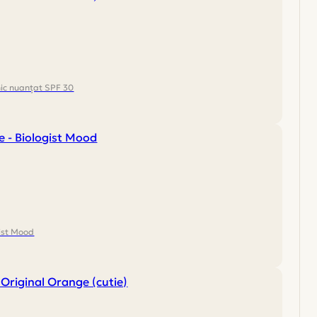
ic nuanțat SPF 30
gist Mood