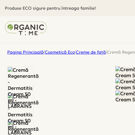
Produse ECO sigure pentru întreaga familie!
Pagina Principală
|
Cosmetică Eco
|
Creme de față
|
Cremă Regene