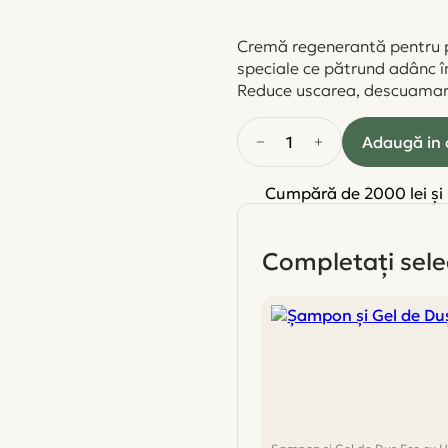
Cremă regenerantă pentru pie
speciale ce pătrund adânc în 
Reduce uscarea, descuamarea 
1
Adaugă in 
Cumpără de 2000 lei și
Completați sele