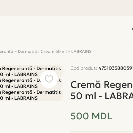
rantă – Dermatitis Cream 50 ml – LABRAINS
Cod produs:
475103588039
Cremă Regene
50 ml - LABR
500
MDL