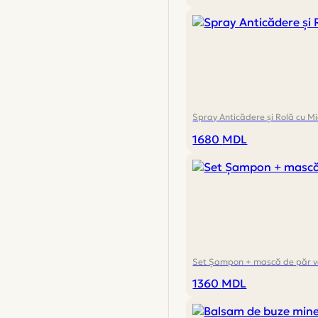
Spray Anticădere și Rolă cu Mi
1680
MDL
Set Șampon + mască de păr ve
1360
MDL