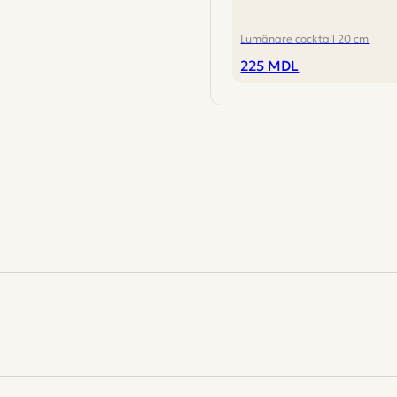
Lumânare cocktail 20 cm
225
MDL