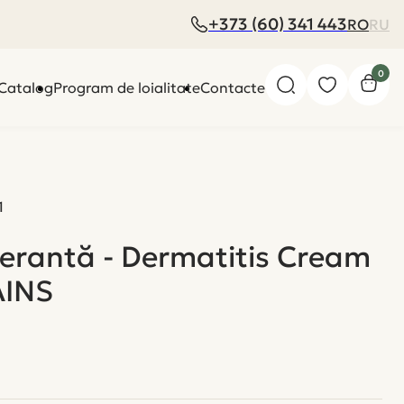
+373 (60) 341 443
RO
RU
0
Catalog
Program de loialitate
Contacte
1
rantă - Dermatitis Cream
AINS