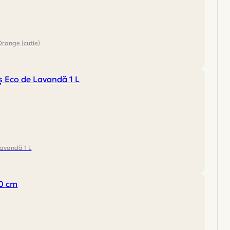
Orange (cutie)
Lavandă 1 L