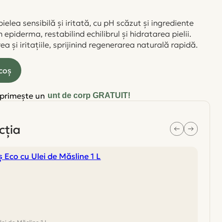
lea sensibilă și iritată, cu pH scăzut și ingrediente
epiderma, restabilind echilibrul și hidratarea pielii.
și iritațiile, sprijinind regenerarea naturală rapidă.
coş
 primește un
unt de corp GRATUIT!
cția