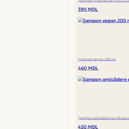
Șampon și Gel de Duș Eco cu Ul
390
MDL
Șampon vegan 200 ml
460
MDL
Șampon anticădere a părului 
450
MDL