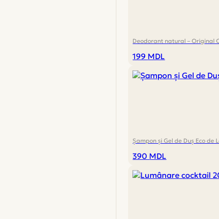
Deodorant natural – Original 
199
MDL
Șampon și Gel de Duș Eco de 
390
MDL