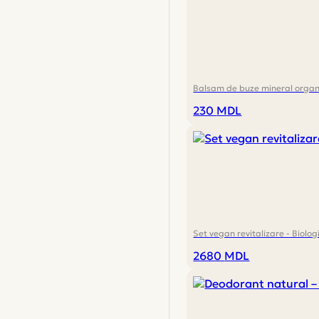
Balsam de buze mineral organ
230
MDL
Set vegan revitalizare - Biolo
2680
MDL