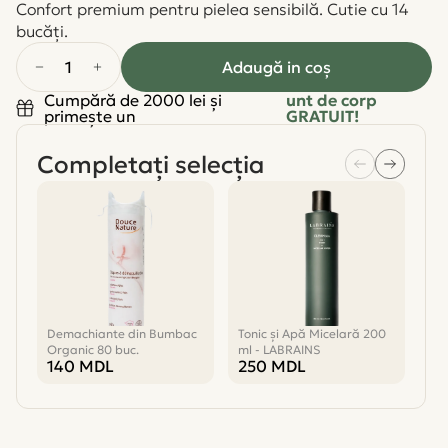
Confort premium pentru pielea sensibilă. Cutie cu 14
bucăți.
1
Adaugă in coş
Cumpără de 2000 lei și
unt de corp
primește un
GRATUIT!
Completați selecția
Demachiante din Bumbac
Tonic și Apă Micelară 200
ABC
Organic 80 buc.
ml - LABRAINS
Hid
140
MDL
250
MDL
7
LA