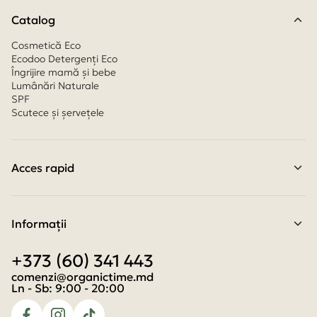
Catalog
Cosmetică Eco
Ecodoo Detergenți Eco
Îngrijire mamă și bebe
Lumânări Naturale
SPF
Scutece și șervețele
Acces rapid
Contacte
Condiții de achitare
Condiții de livrare
Informaţii
Program de loialitate
Despre noi
+373 (60) 341 443
Despre cookies
Termeni și condiții
comenzi@organictime.md
Politica de confidențialitate
Ln - Sb: 9:00 - 20:00