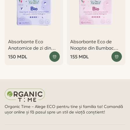
Absorbante Eco
Absorbante Eco de
Anatomice de zi din
Noapte din Bumbac
Bumbac Organic fara
Organic cu Aripioare 10
150
MDL
155
MDL
Aripioare, 14 buc -
buc. - Vivicot
Vivicot
Organic Time – Alege ECO pentru tine și familia ta! Comandă
ușor online și fă pasul spre un stil de viață conștient!